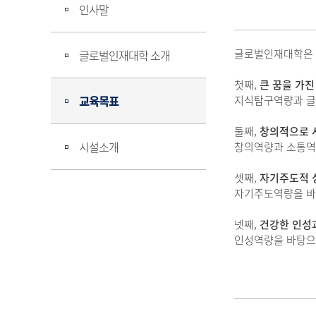
인사말
글로벌인재대학은 
글로벌인재대학 소개
첫째,
큰 꿈을 가진
교육목표
지식탐구역량과 글
둘째,
창의적으로 사
시설소개
창의역량과 소통역
셋째,
자기주도적 
자기주도역량을 바
넷째,
건강한 인성
인성역량을 바탕으로