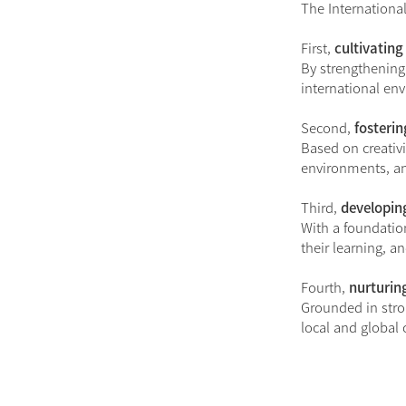
The International
First,
cultivating
By strengthening 
international en
Second,
fosteri
Based on creativi
environments, an
Third,
developing
With a foundation
their learning, a
Fourth,
nurturin
Grounded in stro
local and global